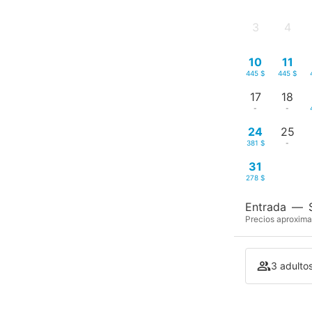
3
4
-
-
10
11
445 $
445 $
17
18
-
-
24
25
381 $
-
31
278 $
Entrada
—
Precios aproxima
3 adultos