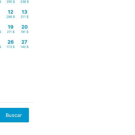
$
295 $
238 $
12
13
286 $
211 $
19
20
$
211 $
181 $
26
27
$
173 $
142 $
Buscar