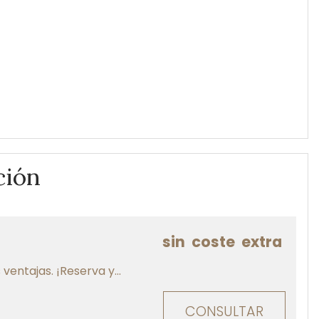
ción
sin
coste
extra
entajas. ¡Reserva y...
CONSULTAR