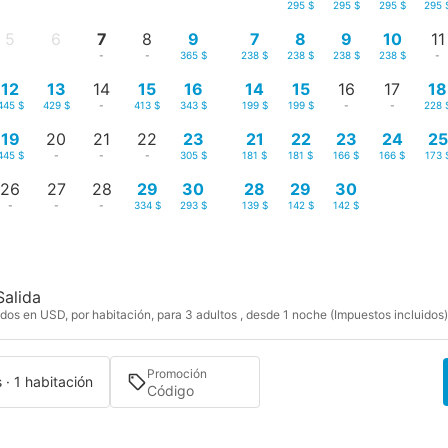
-
-
295 $
295 $
295 $
295 
5
6
7
8
9
7
8
9
10
11
-
-
-
-
365 $
238 $
238 $
238 $
238 $
-
12
13
14
15
16
14
15
16
17
18
445 $
429 $
-
413 $
343 $
199 $
199 $
-
-
228 
19
20
21
22
23
21
22
23
24
25
445 $
-
-
-
305 $
181 $
181 $
166 $
166 $
173 
26
27
28
29
30
28
29
30
-
-
-
334 $
293 $
139 $
142 $
142 $
Salida
dos en USD, por habitación, para 3 adultos , desde 1 noche (Impuestos incluidos)
Promoción
 · 1 habitación