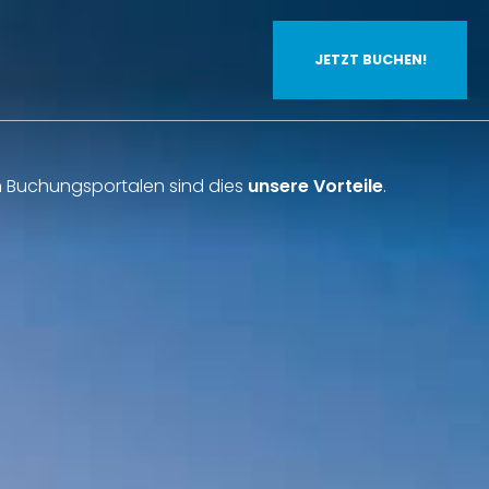
JETZT BUCHEN!
n Buchungsportalen sind dies
unsere Vorteile
.