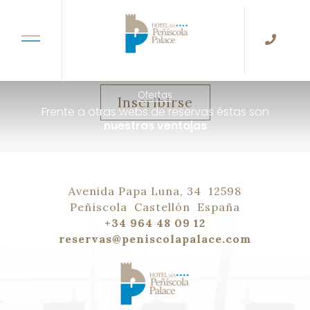
NEWSLETTER
Sé el primero en saber
Ofertas
Inscribirse
Frente a otras webs de reservas éstas son
nuestras ventajas
Avenida Papa Luna, 34
12598
Peñíscola
Castellón
España
+34 964 48 09 12
reservas@peniscolapalace.com